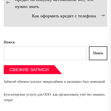
по
Предыдущая
нужно знать
записям
запись:
Как оформить кредит с телефона
Сл
зап
Поиск
Поиск
СВЕЖИЕ ЗАПИСИ
Займхаб обновил каталог микрозаймов и расширил базу компаний
Бухгалтерские услуги для ООО: как организовать учёт без лишних
затрат