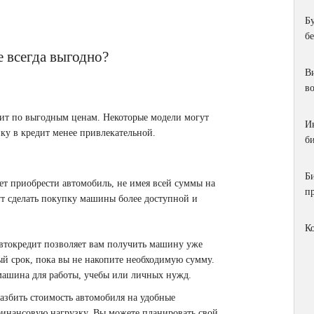
Б
б
е всегда выгодно?
Ви
в
дит по выгодным ценам. Некоторые модели могут
И
ку в кредит менее привлекательной.
би
Б
ет приобрести автомобиль, не имея всей суммы на
п
ут сделать покупку машины более доступной и
К
токредит позволяет вам получить машину уже
ый срок, пока вы не накопите необходимую сумму.
 машина для работы, учебы или личных нужд.
азбить стоимость автомобиля на удобные
финансовую нагрузку. Вы можете планировать свой