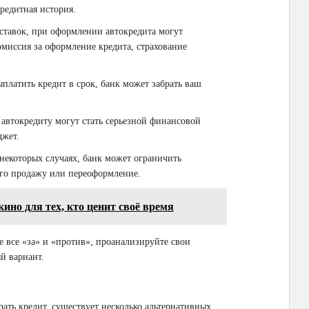
редитная история.
тавок, при оформлении автокредита могут
омиссия за оформление кредита, страхование
платить кредит в срок, банк может забрать ваш
автокредиту могут стать серьезной финансовой
джет.
некоторых случаях, банк может ограничить
его продажу или переоформление.
ино для тех, кто ценит своё время
те все «за» и «против», проанализируйте свои
й вариант.
ать кредит, существует несколько альтернативных