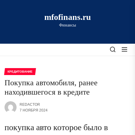
Перейти
к
mfofinans.ru
содержимому
Финансы
КРЕДИТОВАНИЕ
Покупка автомобиля, ранее
находившегося в кредите
REDACTOR
7 НОЯБРЯ 2024
покупка авто которое было в