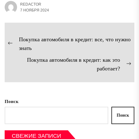
REDACTOR
7 НОЯБРЯ 2024
Навигация
Покупка автомобиля в кредит: все, что нужно
по
Предыдущая
знать
записям
запись:
Покупка автомобиля в кредит: как это
Сл
работает?
зап
Поиск
Поиск
СВЕЖИЕ ЗАПИСИ