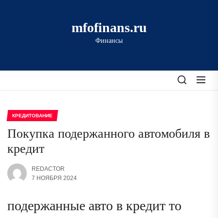
Перейти
к
mfofinans.ru
содержимому
Финансы
КРЕДИТОВАНИЕ
Покупка подержанного автомобиля в
кредит
REDACTOR
7 НОЯБРЯ 2024
подержанные авто в кредит то