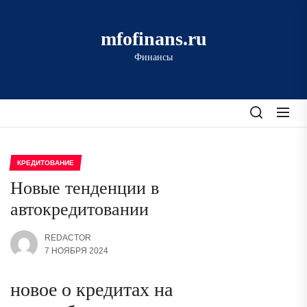
Перейти
к
mfofinans.ru
содержимому
Финансы
КРЕДИТОВАНИЕ
Новые тенденции в
автокредитовании
REDACTOR
7 НОЯБРЯ 2024
новое о кредитах на