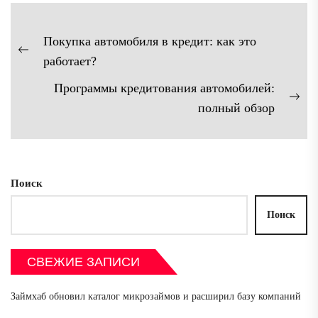
Навигация
Покупка автомобиля в кредит: как это
по
Предыдущая
работает?
записям
запись:
Программы кредитования автомобилей:
Сл
полный обзор
зап
Поиск
Поиск
СВЕЖИЕ ЗАПИСИ
Займхаб обновил каталог микрозаймов и расширил базу компаний