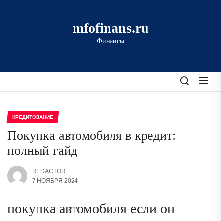
Перейти
к
mfofinans.ru
содержимому
Финансы
КРЕДИТОВАНИЕ
Покупка автомобиля в кредит:
полный гайд
REDACTOR
7 НОЯБРЯ 2024
покупка автомобиля если он