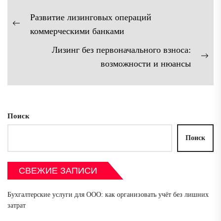
Навигация
Развитие лизинговых операций
по
Предыдущая
коммерческими банками
записям
запись:
Лизинг без первоначального взноса:
Сл
возможности и нюансы
зап
Поиск
Поиск
СВЕЖИЕ ЗАПИСИ
Бухгалтерские услуги для ООО: как организовать учёт без лишних
затрат