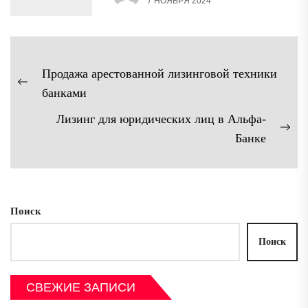
7 НОЯБРЯ 2024
Навигация
Продажа арестованной лизинговой техники
по
Предыдущая
банками
записям
запись:
Лизинг для юридических лиц в Альфа-
Сл
Банке
зап
Поиск
Поиск
СВЕЖИЕ ЗАПИСИ