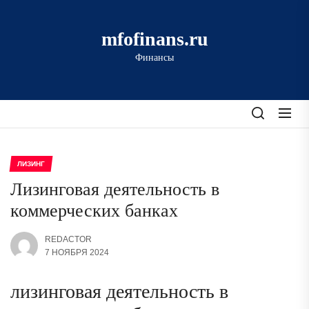
Перейти
к
mfofinans.ru
содержимому
Финансы
ЛИЗИНГ
Лизинговая деятельность в
коммерческих банках
REDACTOR
7 НОЯБРЯ 2024
лизинговая деятельность в