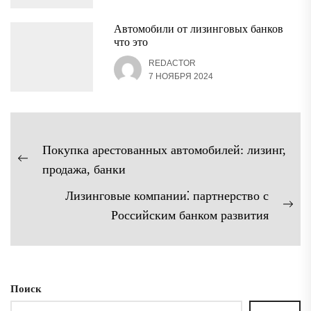
Автомобили от лизинговых банков
что это
REDACTOR
7 НОЯБРЯ 2024
Навигация
Покупка арестованных автомобилей: лизинг,
по
Предыдущая
продажа, банки
записям
запись:
Лизинговые компании⁚ партнерство с
Сл
Российским банком развития
зап
Поиск