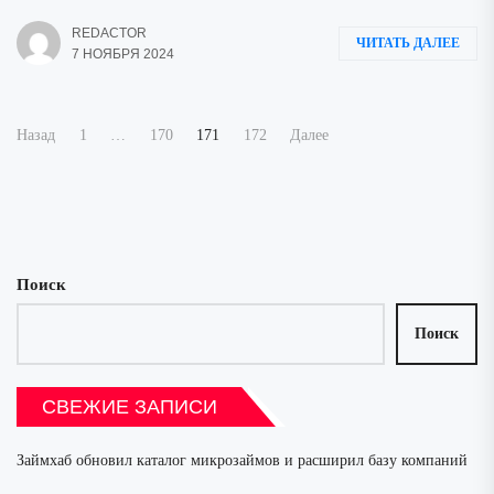
REDACTOR
ЧИТАТЬ ДАЛЕЕ
7 НОЯБРЯ 2024
Пагинация
Назад
1
…
170
171
172
Далее
записей
Поиск
Поиск
СВЕЖИЕ ЗАПИСИ
Займхаб обновил каталог микрозаймов и расширил базу компаний