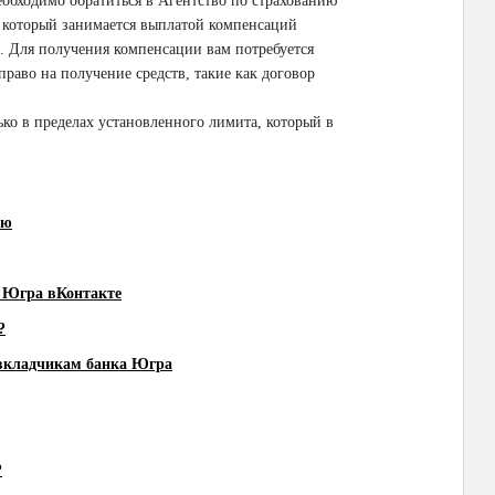
необходимо обратиться в Агентство по страхованию
, который занимается выплатой компенсаций
. Для получения компенсации вам потребуется
аво на получение средств, такие как договор
ко в пределах установленного лимита, который в
ию
а Югра вКонтакте
?
 вкладчикам банка Югра
?