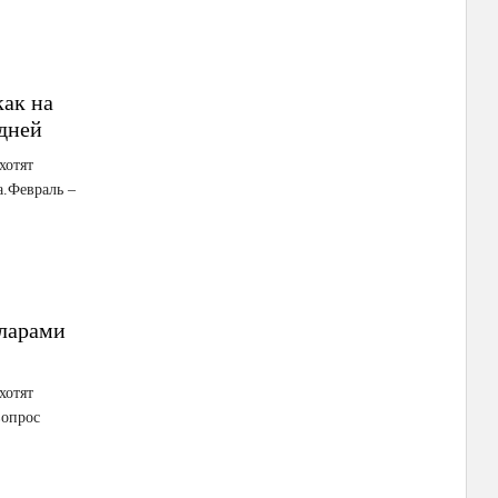
как на
дней
хотят
а.Февраль –
лларами
хотят
вопрос