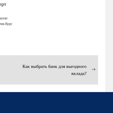
ерт
хотят
емя.Курс
Как выбрать банк для выгодного
Следующ
вклада?
запись: