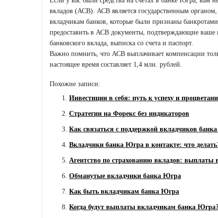
Если у вас были средства на счетах в банке Югра, вам 
вкладов (АСВ). АСВ является государственным органом
вкладчикам банков, которые были признаны банкротами
предоставить в АСВ документы, подтверждающие ваше пр
банковского вклада, выписка со счета и паспорт.
Важно помнить, что АСВ выплачивает компенсации толь
настоящее время составляет 1,4 млн. рублей.
Похожие записи:
Инвестиции в себя: путь к успеху и процветан
Стратегии на Форекс без индикаторов
Как связаться с поддержкой вкладчиков банк
Вкладчики банка Югра в контакте: что делать
Агентство по страхованию вкладов: выплаты
Обманутые вкладчики банка Югра
Как быть вкладчикам банка Югра
Когда будут выплаты вкладчикам банка Югра