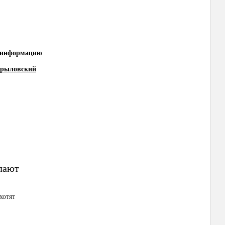
ь информацию
Крыловский
елают
хотят