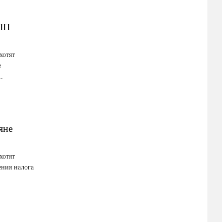
СПП
хотят
е
.
яне
хотят
ения налога