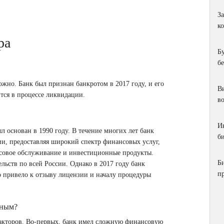
З
к
ра
Б
б
жно. Банк был признан банкротом в 2017 году, и его
Ви
ится в процессе ликвидации.
в
И
 основан в 1990 году. В течение многих лет банк
би
и, предоставляя широкий спектр финансовых услуг,
ассовое обслуживание и инвестиционные продукты.
Б
ьств по всей России. Однако в 2017 году банк
п
о привело к отзыву лицензии и началу процедуры
нным?
факторов. Во-первых, банк имел сложную финансовую