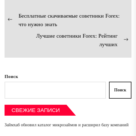
Навигация
Бесплатные скачиваемые советники Forex:
по
Предыдущая
что нужно знать
записям
запись:
Лучшие советники Forex: Рейтинг
Сл
лучших
зап
Поиск
Поиск
СВЕЖИЕ ЗАПИСИ
Займхаб обновил каталог микрозаймов и расширил базу компаний