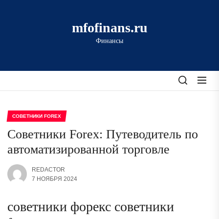
Перейти
к
mfofinans.ru
содержимому
Финансы
СОВЕТНИКИ FOREX
Советники Forex: Путеводитель по
автоматизированной торговле
REDACTOR
7 НОЯБРЯ 2024
советники форекс советники