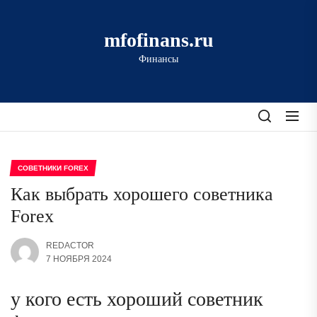
Перейти
к
mfofinans.ru
содержимому
Финансы
СОВЕТНИКИ FOREX
Как выбрать хорошего советника
Forex
REDACTOR
7 НОЯБРЯ 2024
у кого есть хороший советник