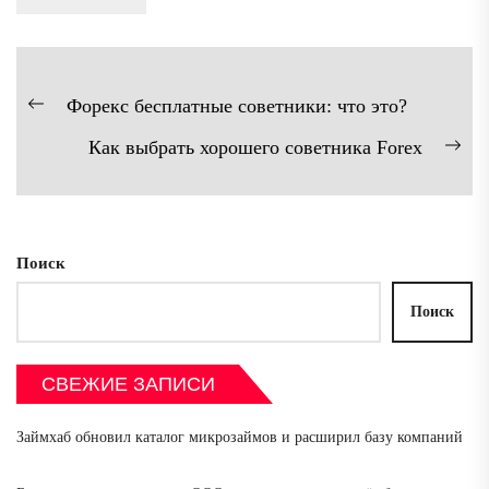
Навигация
Форекс бесплатные советники: что это?
Предыдущая
по
Как выбрать хорошего советника Forex
запись:
записям
Сл
зап
Поиск
Поиск
СВЕЖИЕ ЗАПИСИ
Займхаб обновил каталог микрозаймов и расширил базу компаний