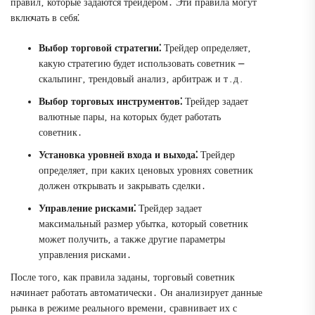
правил‚ которые задаются трейдером․ Эти правила могут
включать в себя⁚
Выбор торговой стратегии⁚
Трейдер определяет‚
какую стратегию будет использовать советник ⎼
скальпинг‚ трендовый анализ‚ арбитраж и т․д․
Выбор торговых инструментов⁚
Трейдер задает
валютные пары‚ на которых будет работать
советник․
Установка уровней входа и выхода⁚
Трейдер
определяет‚ при каких ценовых уровнях советник
должен открывать и закрывать сделки․
Управление рисками⁚
Трейдер задает
максимальный размер убытка‚ который советник
может получить‚ а также другие параметры
управления рисками․
После того‚ как правила заданы‚ торговый советник
начинает работать автоматически․ Он анализирует данные
рынка в режиме реального времени‚ сравнивает их с