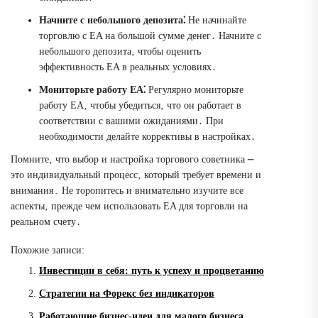
Начните с небольшого депозита⁚
Не начинайте
торговлю с EA на большой сумме денег․ Начните с
небольшого депозита‚ чтобы оценить
эффективность EA в реальных условиях․
Мониторьте работу EA⁚
Регулярно мониторьте
работу EA‚ чтобы убедиться‚ что он работает в
соответствии с вашими ожиданиями․ При
необходимости делайте коррективы в настройках․
Помните‚ что выбор и настройка торгового советника ⎼
это индивидуальный процесс‚ который требует времени и
внимания․ Не торопитесь и внимательно изучите все
аспекты‚ прежде чем использовать EA для торговли на
реальном счету․
Похожие записи:
Инвестиции в себя: путь к успеху и процветанию
Стратегии на Форекс без индикаторов
Работающие бизнес-идеи для малого бизнеса