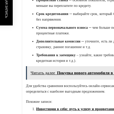
ПРЕДЫДУЩАЯ ЗАПИСЬ
Процентная ставка
─ основной показатель‚ отра
меньше вы переплатите по кредиту.
Срок кредитования
─ выбирайте срок‚ который б
без напряжения.
Сумма первоначального взноса
─ чем больше пе
процентные платежи.
Дополнительные комиссии
─ уточните‚ есть ли
страховку‚ раннее погашение и т.д.
Требования к заемщику
‒ узнайте‚ какие требов
кредитная история и т.д.).
Читать далее
Покупка нового автомобиля в к
Для удобства сравнения воспользуйтесь онлайн-сервиса
определиться с наиболее выгодным предложением.
Похожие записи:
Инвестиции в себя: путь к успеху и процветан