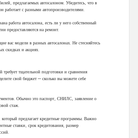
илей‚ предлагаемых автосалоном. Убедитесь‚ что в
лон работает с разными автопроизводителями.
ана работа автосалона‚ есть ли у него собственный
тии предоставляются на ремонт.
щие вас модели в разных автосалонах. Не стесняйтесь
ых скидках и акциях.
ый требует тщательной подготовки и сравнения
делите свой бюджет ─ сколько вы можете себе
кументов. Обычно это паспорт‚ СНИЛС‚ заявление о
овой стаж.
н‚ который предлагает кредитные программы. Важно
ентные ставки‚ срок кредитования‚ размер
ссий.