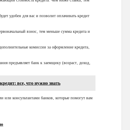
жающий стоимость кредита. Чем ниже ставка‚ тем
удет удобен для вас и позволит оплачивать кредит
рвоначальный взнос‚ тем меньше сумма кредита и
 дополнительные комиссии за оформление кредита‚
ания предъявляет банк к заемщику (возраст‚ доход‚
редит: все, что нужно знать
ми или консультантами банков‚ которые помогут вам
ию