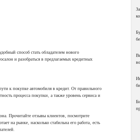
З
к
Б
б
удобный способ стать обладателем нового
Ви
тосалон и разобраться в предлагаемых кредитных
в
И
би
пути к покупке автомобиля в кредит. От правильного
тность процесса покупки‚ а также уровень сервиса и
Б
п
она. Прочитайте отзывы клиентов‚ посмотрите
тает на рынке‚ насколько стабильна его работа‚ есть
пателей.