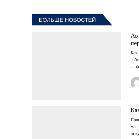
БОЛЬШЕ НОВОСТЕЙ
Авт
пе
Как 
собс
своб
Ка
Пров
маши
поку