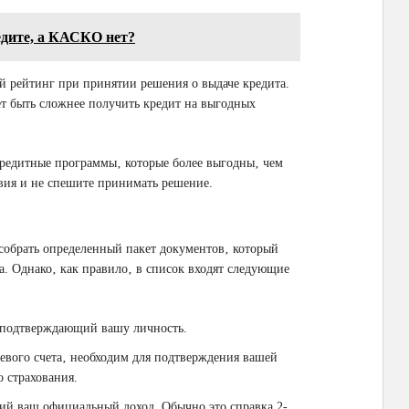
едите, а КАСКО нет?
й рейтинг при принятии решения о выдаче кредита.
ет быть сложнее получить кредит на выгодных
кредитные программы‚ которые более выгодны‚ чем
овия и не спешите принимать решение.
собрать определенный пакет документов‚ который
а. Однако‚ как правило‚ в список входят следующие
 подтверждающий вашу личность.
евого счета‚ необходим для подтверждения вашей
о страхования.
й ваш официальный доход. Обычно это справка 2-