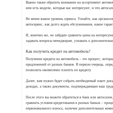
Важно также обратить внимание на ассортимент автомоб
нем есть модели‚ которые вас интересуют‚ и что автоса
Не менее важен уровень сервиса. Узнайте‚ как организов
автосервис‚ как долго ждать обслуживания‚ какие гаран
И‚ конечно же‚ не забудьте сравнить цены на интересую
задавать вопросы менеджерам‚ узнавать о дополнительн
Как получить кредит на автомобиль?
Получение кредита на автомобиль ‒ это процесс‚ котор
предложений от разных банков. В первую очередь‚ опре
позволить ежемесячно платить по кредиту.
Далее‚ вам нужно будет собрать необходимый пакет до
доходах‚ а также документы‚ подтверждающие ваш труд
После этого вы можете обратиться в банк или автосало
сравнить условия кредитования в разных банках ‒ проц
первоначального взноса‚ наличие дополнительных коми