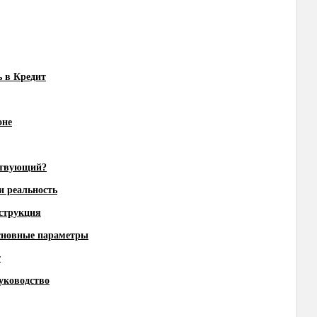
 в Кредит
оне
йствующий?
и реальность
нструкция
основные параметры
т
уководство