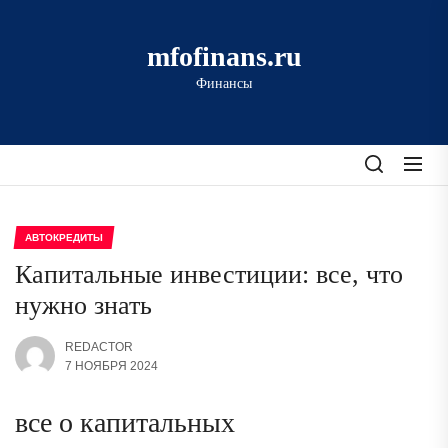
Перейти
к
mfofinans.ru
содержимому
Финансы
АВТОКРЕДИТЫ
Капитальные инвестиции: все, что
нужно знать
REDACTOR
7 НОЯБРЯ 2024
все о капитальных