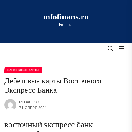
Перейти
к
mfofinans.ru
содержимому
Финансы
БАНКОВСКИЕ КАРТЫ
Дебетовые карты Восточного
Экспресс Банка
REDACTOR
7 НОЯБРЯ 2024
восточный экспресс банк