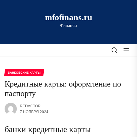
Перейти
к
mfofinans.ru
содержимому
Финансы
БАНКОВСКИЕ КАРТЫ
Кредитные карты: оформление по
паспорту
REDACTOR
7 НОЯБРЯ 2024
банки кредитные карты