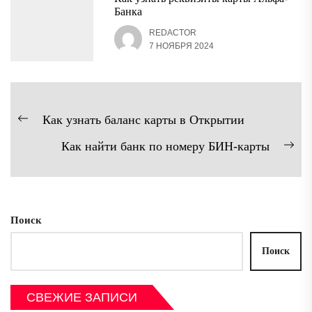
Банка
REDACTOR
7 НОЯБРЯ 2024
Навигация
Как узнать баланс карты в Открытии
Предыдущая
по
Как найти банк по номеру БИН-карты
запись:
записям
Сл
зап
Поиск
Поиск
СВЕЖИЕ ЗАПИСИ