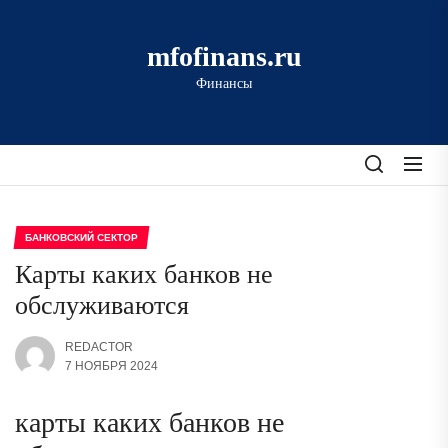
Перейти
к
mfofinans.ru
содержимому
Финансы
БАНКОВСКИЙ СЕКТОР
Карты каких банков не
обслуживаются
REDACTOR
7 НОЯБРЯ 2024
карты каких банков не