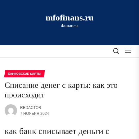
Перейти
к
mfofinans.ru
содержимому
Финансы
БАНКОВСКИЕ КАРТЫ
Списание денег с карты: как это
происходит
REDACTOR
7 НОЯБРЯ 2024
как банк списывает деньги с