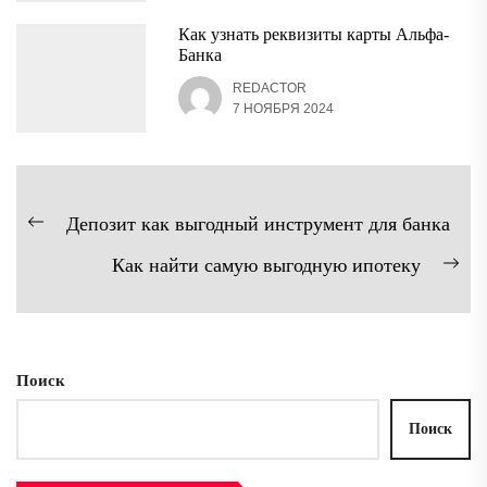
Как узнать реквизиты карты Альфа-
Банка
REDACTOR
7 НОЯБРЯ 2024
Навигация
Депозит как выгодный инструмент для банка
Предыдущая
по
Как найти самую выгодную ипотеку
запись:
записям
Сл
зап
Поиск
Поиск