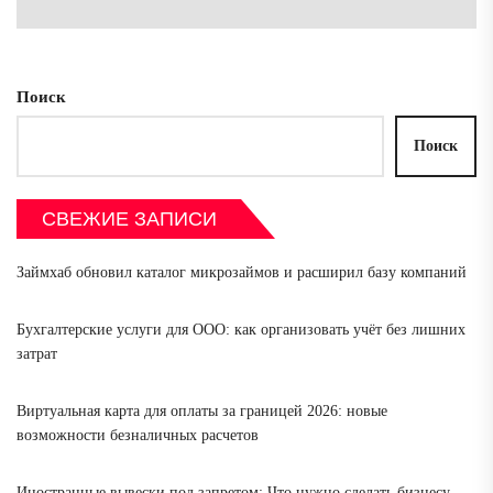
зап
Поиск
Поиск
СВЕЖИЕ ЗАПИСИ
Займхаб обновил каталог микрозаймов и расширил базу компаний
Бухгалтерские услуги для ООО: как организовать учёт без лишних
затрат
Виртуальная карта для оплаты за границей 2026: новые
возможности безналичных расчетов
Иностранные вывески под запретом: Что нужно сделать бизнесу