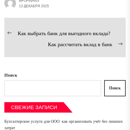
MFOFINANS
13 ДЕКАБРЯ 2025
Навигация
Как выбрать банк для выгодного вклада?
Предыдущая
по
Как рассчитать вклад в банк
запись:
записям
Сл
зап
Поиск
Поиск
СВЕЖИЕ ЗАПИСИ
Бухгалтерские услуги для ООО: как организовать учёт без лишних
затрат