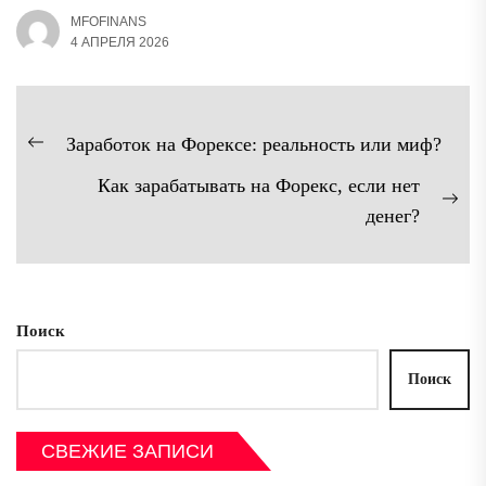
MFOFINANS
4 АПРЕЛЯ 2026
Навигация
Заработок на Форексе: реальность или миф?
Предыдущая
по
Как зарабатывать на Форекс, если нет
запись:
записям
Сл
денег?
зап
Поиск
Поиск
СВЕЖИЕ ЗАПИСИ