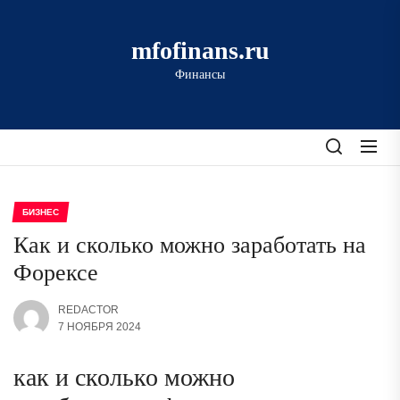
Перейти
к
mfofinans.ru
содержимому
Финансы
БИЗНЕС
Как и сколько можно заработать на
Форексе
REDACTOR
7 НОЯБРЯ 2024
как и сколько можно