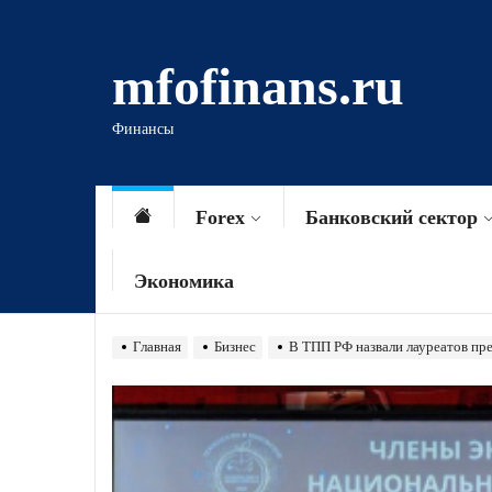
Перейти
к
mfofinans.ru
содержимому
Финансы
Forex
Банковский сектор
Экономика
Главная
Бизнес
В ТПП РФ назвали лауреатов пр