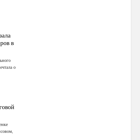
зала
ров в
льного
ечтала о
говой
енке
нсовом,