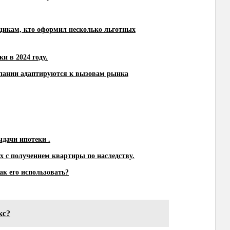
щикам, кто оформил несколько льготных
и в 2024 году.
мпании адаптируются к вызовам рынка
дачи ипотеки .
х с получением квартиры по наследству.
ак его использовать?
кс?