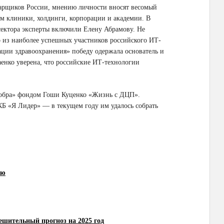
арщиков России, мнению личности вносят весомый
чем клиники, холдинги, корпорации и академии. В
ектора эксперты включили Елену Абрамову. Не
 из наиболее успешных участников российского ИТ-
ации здравоохранения» победу одержала основатель и
енко уверена, что российские ИТ-технологии
обра» фондом Гоши Куценко «Жизнь с ДЦП».
Б «Я Лидер» — в текущем году им удалось собрать
ию
тешительный прогноз на 2025 год