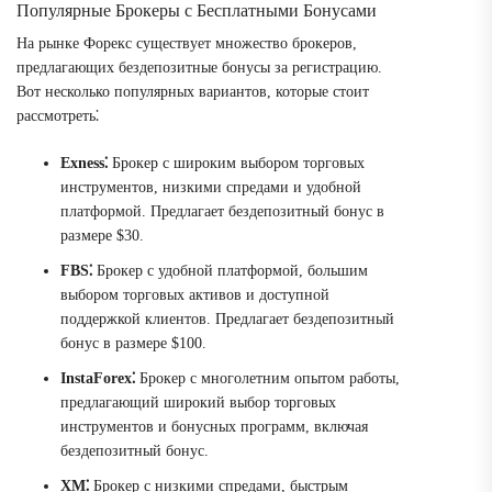
Популярные Брокеры с Бесплатными Бонусами
На рынке Форекс существует множество брокеров,
предлагающих бездепозитные бонусы за регистрацию.
Вот несколько популярных вариантов, которые стоит
рассмотреть⁚
Exness⁚
Брокер с широким выбором торговых
инструментов, низкими спредами и удобной
платформой. Предлагает бездепозитный бонус в
размере $30.
FBS⁚
Брокер с удобной платформой, большим
выбором торговых активов и доступной
поддержкой клиентов. Предлагает бездепозитный
бонус в размере $100.
InstaForex⁚
Брокер с многолетним опытом работы,
предлагающий широкий выбор торговых
инструментов и бонусных программ, включая
бездепозитный бонус.
XM⁚
Брокер с низкими спредами, быстрым