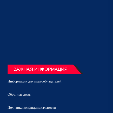
ВАЖНАЯ ИНФОРМАЦИЯ
Информация для правообладателей
Обратная связь
Политика конфиденциальности