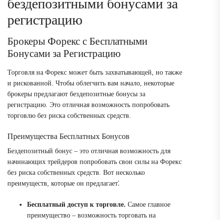
бездепозитными бонусами за
регистрацию
Брокеры Форекс с Бесплатными
Бонусами за Регистрацию
Торговля на Форекс может быть захватывающей, но также
и рискованной. Чтобы облегчить вам начало, некоторые
брокеры предлагают бездепозитные бонусы за
регистрацию. Это отличная возможность попробовать
торговлю без риска собственных средств.
Преимущества Бесплатных Бонусов
Бездепозитный бонус – это отличная возможность для
начинающих трейдеров попробовать свои силы на Форекс
без риска собственных средств. Вот несколько
преимуществ, которые он предлагает⁚
Бесплатный доступ к торговле.
Самое главное
преимущество – возможность торговать на