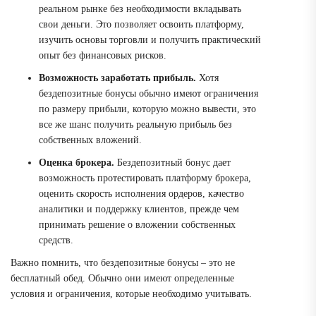
реальном рынке без необходимости вкладывать
свои деньги. Это позволяет освоить платформу,
изучить основы торговли и получить практический
опыт без финансовых рисков.
Возможность заработать прибыль.
Хотя
бездепозитные бонусы обычно имеют ограничения
по размеру прибыли, которую можно вывести, это
все же шанс получить реальную прибыль без
собственных вложений.
Оценка брокера.
Бездепозитный бонус дает
возможность протестировать платформу брокера,
оценить скорость исполнения ордеров, качество
аналитики и поддержку клиентов, прежде чем
принимать решение о вложении собственных
средств.
Важно помнить, что бездепозитные бонусы – это не
бесплатный обед. Обычно они имеют определенные
условия и ограничения, которые необходимо учитывать.