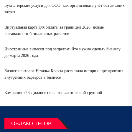
Бухгалтерские услуги для ООО: как организовать учёт без лишних
затрат
Виртуальная карта для оплаты за границей 2026: новые
возможности безналичных расчетов
Иностранные вывески под запретом: Что нужно сделать бизнесу
до марта 2026 года
Бизнес-психолог Наталья Крохта рассказала историю преодоления
внутренних барьеров в бизнесе
Компания «2Б Диалог» стала консалтинговой группой
ОБЛАКО ТЕГОВ