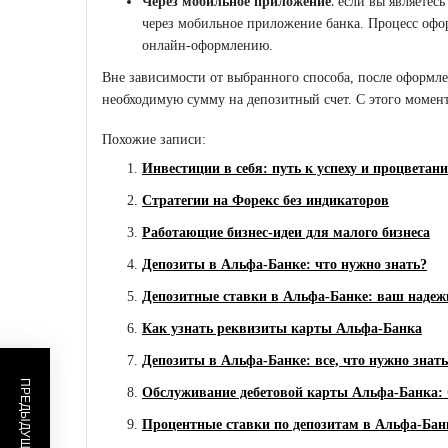
Через мобильное приложение
⁚ если вы являетес
через мобильное приложение банка. Процесс офо
онлайн-оформлению.
Вне зависимости от выбранного способа, после оформле
необходимую сумму на депозитный счет. С этого момент
Похожие записи:
Инвестиции в себя: путь к успеху и процветан
Стратегии на Форекс без индикаторов
Работающие бизнес-идеи для малого бизнеса
Депозиты в Альфа-Банке: что нужно знать?
Депозитные ставки в Альфа-Банке: ваш надеж
Как узнать реквизиты карты Альфа-Банка
Депозиты в Альфа-Банке: все, что нужно знать
Обслуживание дебетовой карты Альфа-Банка: 
Процентные ставки по депозитам в Альфа-Бан