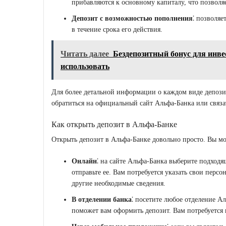
прибавляются к основному капиталу, что позволя
Депозит с возможностью пополнения
⁚ позволяе
в течение срока его действия.
Читать далее
Бездепозитный бонус для инве
использовать
Для более детальной информации о каждом виде депозит
обратиться на официальный сайт Альфа-Банка или связа
Как открыть депозит в Альфа-Банке
Открыть депозит в Альфа-Банке довольно просто. Вы мо
Онлайн
⁚ на сайте Альфа-Банка выберите подход
отправьте ее. Вам потребуется указать свои персо
другие необходимые сведения.
В отделении банка
⁚ посетите любое отделение Ал
поможет вам оформить депозит. Вам потребуется