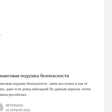
ь
нансовая подушка безопасности
нсовая подушка безопасности: зачем она нужна и как её
ать, даже если доход небольшой По данным опросов, почти
вина российских...
MFOFINANS
20 АПРЕЛЯ 2026