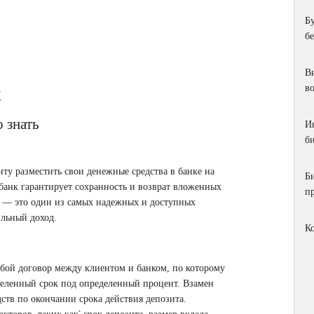
Б
б
Ви
к
в
 знать
И
би
у разместить свои денежные средства в банке на
Б
банк гарантирует сохранность и возврат вложенных
п
т ― это один из самых надежных и доступных
льный доход.
К
бой договор между клиентом и банком, по которому
деленный срок под определенный процент. Взамен
ств по окончании срока действия депозита.