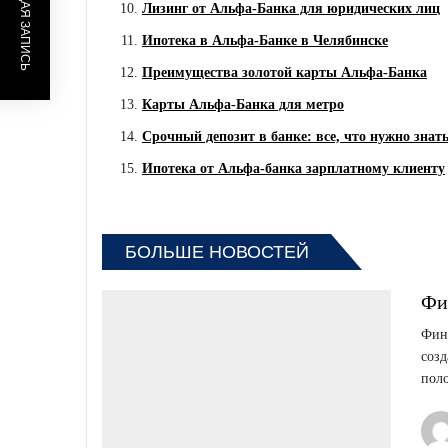
ПРЕДЫДУЩАЯ ЗАПИСЬ
Лизинг от Альфа-Банка для юридических лиц
Ипотека в Альфа-Банке в Челябинске
Преимущества золотой карты Альфа-Банка
Карты Альфа-Банка для метро
Срочный депозит в банке: все, что нужно знат
Ипотека от Альфа-банка зарплатному клиенту
БОЛЬШЕ НОВОСТЕЙ
Фи
Фина
созд
поло