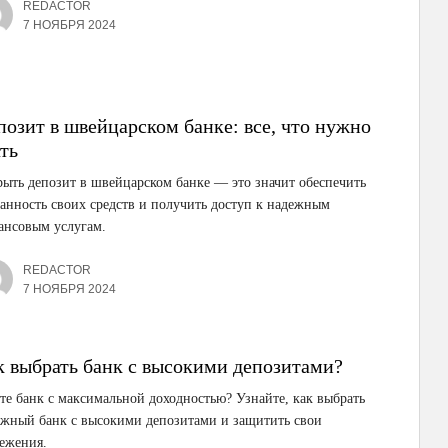
REDACTOR
7 НОЯБРЯ 2024
позит в швейцарском банке: все, что нужно
ть
ыть депозит в швейцарском банке — это значит обеспечить
анность своих средств и получить доступ к надежным
ансовым услугам.
REDACTOR
7 НОЯБРЯ 2024
к выбрать банк с высокими депозитами?
е банк с максимальной доходностью? Узнайте, как выбрать
ежный банк с высокими депозитами и защитить свои
ежения.