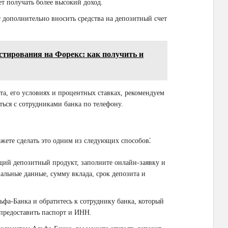
ет получать более высокий доход.
т дополнительно вносить средства на депозитный счет
стирования на Форекс: как получить и
а, его условиях и процентных ставках, рекомендуем
ться с сотрудниками банка по телефону.
жете сделать это одним из следующих способов⁚
ящий депозитный продукт, заполните онлайн-заявку и
нальные данные, сумму вклада, срок депозита и
ьфа-Банка и обратитесь к сотруднику банка, который
 предоставить паспорт и ИНН.