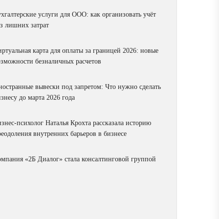
ухгалтерские услуги для ООО: как организовать учёт
ез лишних затрат
ртуальная карта для оплаты за границей 2026: новые
озможности безналичных расчетов
ностранные вывески под запретом: Что нужно сделать
знесу до марта 2026 года
изнес-психолог Наталья Крохта рассказала историю
реодоления внутренних барьеров в бизнесе
омпания «2Б Диалог» стала консалтинговой группой