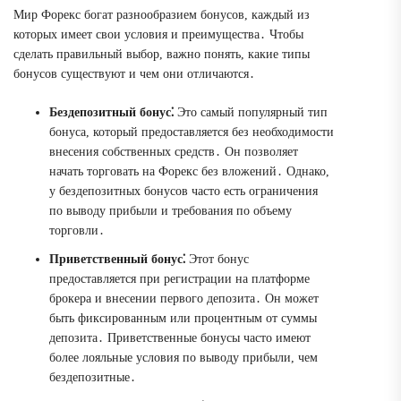
Мир Форекс богат разнообразием бонусов, каждый из
которых имеет свои условия и преимущества․ Чтобы
сделать правильный выбор, важно понять, какие типы
бонусов существуют и чем они отличаются․
Бездепозитный бонус⁚
Это самый популярный тип
бонуса, который предоставляется без необходимости
внесения собственных средств․ Он позволяет
начать торговать на Форекс без вложений․ Однако,
у бездепозитных бонусов часто есть ограничения
по выводу прибыли и требования по объему
торговли․
Приветственный бонус⁚
Этот бонус
предоставляется при регистрации на платформе
брокера и внесении первого депозита․ Он может
быть фиксированным или процентным от суммы
депозита․ Приветственные бонусы часто имеют
более лояльные условия по выводу прибыли, чем
бездепозитные․