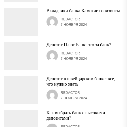
Вкладчики банка Камские горизонты
REDACTOR
7 НОЯБРЯ 2024
Депозит Плюс Банк: что за банк?
REDACTOR
7 НОЯБРЯ 2024
Депозит в швейцарском банке: все,
что нужно знать
REDACTOR
7 НОЯБРЯ 2024
Как выбрать банк с высокими
депозитами?
REDACTOR