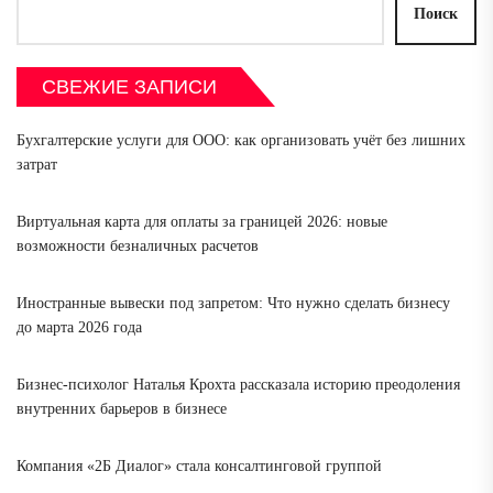
Поиск
СВЕЖИЕ ЗАПИСИ
Бухгалтерские услуги для ООО: как организовать учёт без лишних
затрат
Виртуальная карта для оплаты за границей 2026: новые
возможности безналичных расчетов
Иностранные вывески под запретом: Что нужно сделать бизнесу
до марта 2026 года
Бизнес-психолог Наталья Крохта рассказала историю преодоления
внутренних барьеров в бизнесе
Компания «2Б Диалог» стала консалтинговой группой