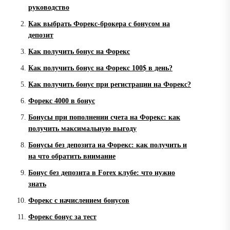
руководство
Как выбрать Форекс-брокера с бонусом на
депозит
Как получить бонус на Форекс
Как получить бонус на Форекс 100$ в день?
Как получить бонус при регистрации на Форекс?
Форекс 4000 в бонус
Бонусы при пополнении счета на Форекс: как
получить максимальную выгоду
Бонусы без депозита на Форекс: как получить и
на что обратить внимание
Бонус без депозита в Forex клубе: что нужно
знать
Форекс с начислением бонусов
Форекс бонус за тест