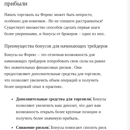
прибыли
Начать торговать на Форекс может быть непросто,
особенно для новичков․ Но не спешите расстраиваться!
Существует множество способов сделать первые шаги
более уверенными, и бонусы от брокеров ⏤ один из них․
Преимущества бонусов для начинающих трейдеров
Бонусы на Форекс – это отличная возможность для
начинающих трейдеров попробовать свои силы на рынке
без значительных финансовых рисков․ Они
предоставляют дополнительные средства для торговли,
что позволяет увеличить объем операций и получить
более широкий опыт в практике․
Дополнительные средства для торговли⁚
Бонусы
позволяют увеличить ваш депозит, что дает вам
возможность открыть более крупные позиции и
получить более значимую прибыль․
Снижение рисков⁚
Бонусы помогают снизить риск