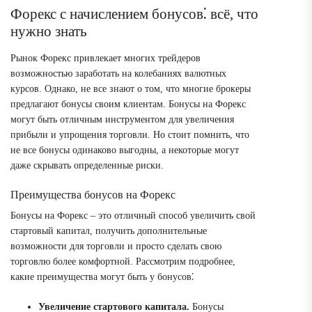
Форекс с начислением бонусов⁚ всё, что
нужно знать
Рынок Форекс привлекает многих трейдеров
возможностью заработать на колебаниях валютных
курсов. Однако, не все знают о том, что многие брокеры
предлагают бонусы своим клиентам. Бонусы на Форекс
могут быть отличным инструментом для увеличения
прибыли и упрощения торговли. Но стоит помнить, что
не все бонусы одинаково выгодны, а некоторые могут
даже скрывать определенные риски.
Преимущества бонусов на Форекс
Бонусы на Форекс – это отличный способ увеличить свой
стартовый капитал, получить дополнительные
возможности для торговли и просто сделать свою
торговлю более комфортной. Рассмотрим подробнее,
какие преимущества могут быть у бонусов⁚
Увеличение стартового капитала.
Бонусы