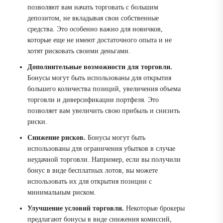
позволяют вам начать торговать с большим
депозитом, не вкладывая свои собственные
средства. Это особенно важно для новичков,
которые еще не имеют достаточного опыта и не
хотят рисковать своими деньгами.
Дополнительные возможности для торговли.
Бонусы могут быть использованы для открытия
большего количества позиций, увеличения объема
торговли и диверсификации портфеля. Это
позволяет вам увеличить свою прибыль и снизить
риски.
Снижение рисков.
Бонусы могут быть
использованы для ограничения убытков в случае
неудачной торговли. Например, если вы получили
бонус в виде бесплатных лотов, вы можете
использовать их для открытия позиции с
минимальным риском.
Улучшение условий торговли.
Некоторые брокеры
предлагают бонусы в виде снижения комиссий,