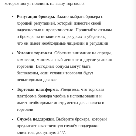
которые могут повлиять на вашу торговлю⁚
Репутация брокера.
Важно выбрать брокера с
хорошей репутацией, который известен своей
надежностью и прозрачностью. Прочитайте отзывы
о брокере на независимых ресурсах и убедитесь,
что он имеет необходимые лицензии и регуляции.
Условия торговли.
Обратите внимание на спреды,
комиссии, минимальный депозит и другие условия
торговли. Выгодные бонусы могут быть
бесполезны, если условия торговли будут
невыгодными для вас.
Торговая платформа.
Убедитесь, что торговая
платформа брокера удобна в использовании и
имеет необходимые инструменты для анализа и
торговли.
Служба поддержки.
Выберите брокера, который
предлагает качественную службу поддержки
клиентов, доступную 24/7.