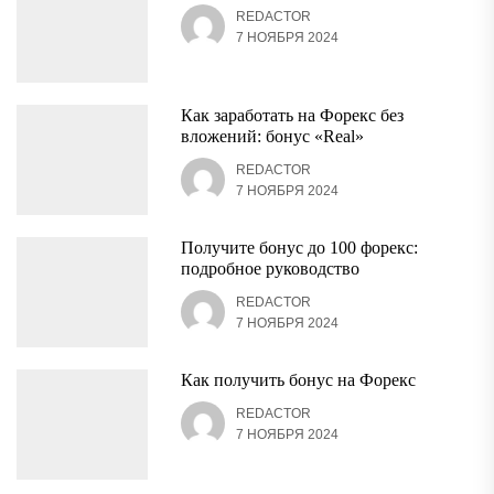
REDACTOR
7 НОЯБРЯ 2024
Как заработать на Форекс без
вложений: бонус «Real»
REDACTOR
7 НОЯБРЯ 2024
Получите бонус до 100 форекс:
подробное руководство
REDACTOR
7 НОЯБРЯ 2024
Как получить бонус на Форекс
REDACTOR
7 НОЯБРЯ 2024