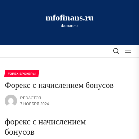
Перейти
к
mfofinans.ru
содержимому
Финансы
FOREX БРОКЕРЫ
Форекс с начислением бонусов
REDACTOR
7 НОЯБРЯ 2024
форекс с начислением
бонусов