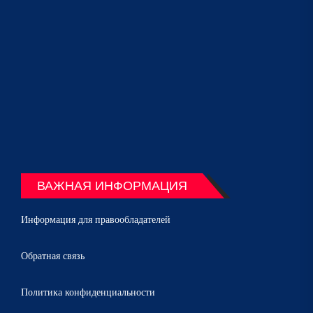
ВАЖНАЯ ИНФОРМАЦИЯ
Информация для правообладателей
Обратная связь
Политика конфиденциальности