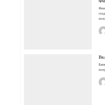
Фи
Фина
созд
поло
Вк
Банк
полу