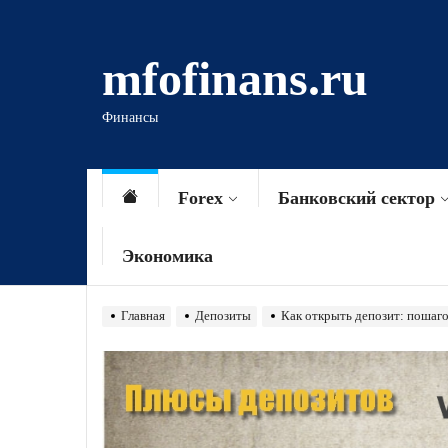
Перейти
к
mfofinans.ru
содержимому
Финансы
Forex
Банковский сектор
Экономика
Главная
Депозиты
Как открыть депозит: пошаг