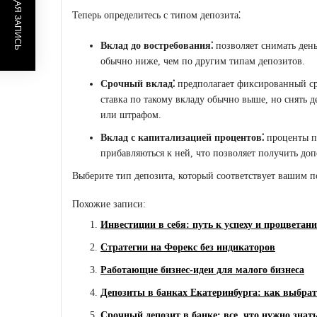
ПРЕДЫДУЩАЯ ЗАПИСЬ
Теперь определитесь с типом депозита⁚
Вклад до востребования⁚
позволяет снимать день
обычно ниже, чем по другим типам депозитов.
Срочный вклад⁚
предполагает фиксированный сро
ставка по такому вкладу обычно выше, но снять 
или штрафом.
Вклад с капитализацией процентов⁚
проценты по
прибавляються к ней, что позволяет получить до
Выберите тип депозита, который соответствует вашим п
Похожие записи:
Инвестиции в себя: путь к успеху и процветан
Стратегии на Форекс без индикаторов
Работающие бизнес-идеи для малого бизнеса
Депозиты в банках Екатеринбурга: как выбра
Срочный депозит в банке: все, что нужно знат