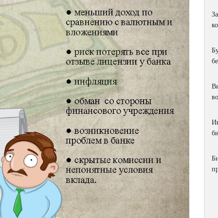
З
к
Б
б
Ви
в
И
би
Б
п