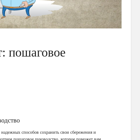
т: пошаговое
водство
и надежных способов сохранить свои сбережения и
мотрим пошаговое руководство, которое поможет вам