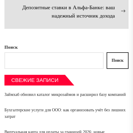
записям
запись:
Депозитные ставки в Альфа-Банке: ваш
Сл
надежный источник дохода
зап
Поиск
Поиск
СВЕЖИЕ ЗАПИСИ
Займхаб обновил каталог микрозаймов и расширил базу компаний
Бухгалтерские услуги для ООО: как организовать учёт без лишних
затрат
Виртуальная карта для оплаты за границей 2026: новые