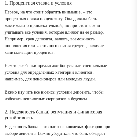
1. Процентная ставка и условия
Первое‚ на что стоит обратить внимание‚ – это
процентная ставка по депозиту. Она должна быть
максимально привлекательной‚ но при этом важно
учитывать все условия‚ которые влияют на ее размер.
Например‚ срок депозита‚ валюта‚ возможность
пополнения или частичного снятия средств‚ наличие
капитализации процентов.
Некоторые банки предлагают бонусы или специальные
условия для определенных категорий клиентов‚
например‚ для пенсионеров или молодых людей.
Важно изучить все нюансы условий депозита‚ чтобы
избежать неприятных сюрпризов в будущем.
2. Надежность банка⁚ репутация и финансовая
устойчивость
Надежность банка – это один из ключевых факторов при
выборе депозита. Важно убедиться‚ что банк обладает