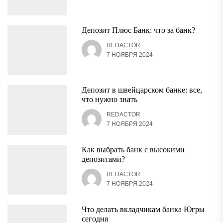
Депозит Плюс Банк: что за банк?
REDACTOR
7 НОЯБРЯ 2024
Депозит в швейцарском банке: все,
что нужно знать
REDACTOR
7 НОЯБРЯ 2024
Как выбрать банк с высокими
депозитами?
REDACTOR
7 НОЯБРЯ 2024
Что делать вкладчикам банка Югры
сегодня