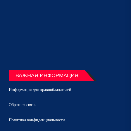
ВАЖНАЯ ИНФОРМАЦИЯ
Информация для правообладателей
Обратная связь
Политика конфиденциальности