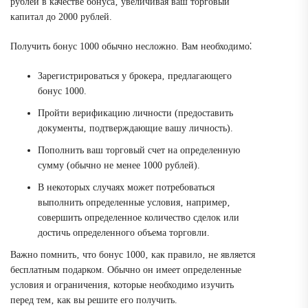
рублей в качестве бонуса‚ увеличивая ваш торговый
капитал до 2000 рублей.
Получить бонус 1000 обычно несложно. Вам необходимо⁚
Зарегистрироваться у брокера‚ предлагающего
бонус 1000.
Пройти верификацию личности (предоставить
документы‚ подтверждающие вашу личность).
Пополнить ваш торговый счет на определенную
сумму (обычно не менее 1000 рублей).
В некоторых случаях может потребоваться
выполнить определенные условия‚ например‚
совершить определенное количество сделок или
достичь определенного объема торговли.
Важно помнить‚ что бонус 1000‚ как правило‚ не является
бесплатным подарком. Обычно он имеет определенные
условия и ограничения‚ которые необходимо изучить
перед тем‚ как вы решите его получить.