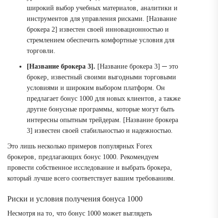
широкий выбор учебных материалов‚ аналитики и
инструментов для управления рисками. [Название
брокера 2] известен своей инновационностью и
стремлением обеспечить комфортные условия для
торговли.
[Название брокера 3].
[Название брокера 3] ─ это
брокер‚ известный своими выгодными торговыми
условиями и широким выбором платформ. Он
предлагает бонус 1000 для новых клиентов‚ а также
другие бонусные программы‚ которые могут быть
интересны опытным трейдерам. [Название брокера
3] известен своей стабильностью и надежностью.
Это лишь несколько примеров популярных Forex
брокеров‚ предлагающих бонус 1000. Рекомендуем
провести собственное исследование и выбрать брокера‚
который лучше всего соответствует вашим требованиям.
Риски и условия получения бонуса 1000
Несмотря на то‚ что бонус 1000 может выглядеть