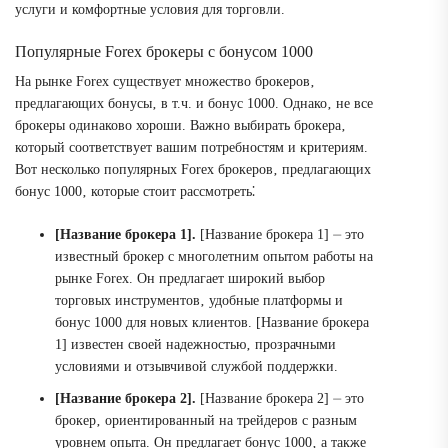
услуги и комфортные условия для торговли.
Популярные Forex брокеры с бонусом 1000
На рынке Forex существует множество брокеров‚
предлагающих бонусы‚ в т.ч. и бонус 1000. Однако‚ не все
брокеры одинаково хороши. Важно выбирать брокера‚
который соответствует вашим потребностям и критериям.
Вот несколько популярных Forex брокеров‚ предлагающих
бонус 1000‚ которые стоит рассмотреть⁚
[Название брокера 1].
[Название брокера 1] ⏤ это
известный брокер с многолетним опытом работы на
рынке Forex. Он предлагает широкий выбор
торговых инструментов‚ удобные платформы и
бонус 1000 для новых клиентов. [Название брокера
1] известен своей надежностью‚ прозрачными
условиями и отзывчивой службой поддержки.
[Название брокера 2].
[Название брокера 2] ⏤ это
брокер‚ ориентированный на трейдеров с разным
уровнем опыта. Он предлагает бонус 1000‚ а также