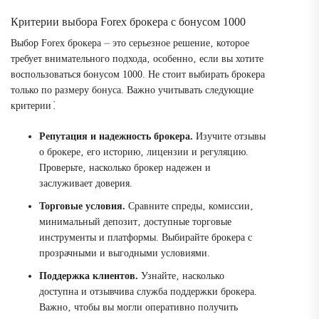
Критерии выбора Forex брокера с бонусом 1000
Выбор Forex брокера ⏤ это серьезное решение‚ которое
требует внимательного подхода‚ особенно‚ если вы хотите
воспользоваться бонусом 1000. Не стоит выбирать брокера
только по размеру бонуса. Важно учитывать следующие
критерии⁚
Репутация и надежность брокера.
Изучите отзывы
о брокере‚ его историю‚ лицензии и регуляцию.
Проверьте‚ насколько брокер надежен и
заслуживает доверия.
Торговые условия.
Сравните спреды‚ комиссии‚
минимальный депозит‚ доступные торговые
инструменты и платформы. Выбирайте брокера с
прозрачными и выгодными условиями.
Поддержка клиентов.
Узнайте‚ насколько
доступна и отзывчива служба поддержки брокера.
Важно‚ чтобы вы могли оперативно получить