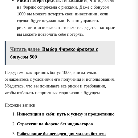
Риски потери средств.
Не забывайте‚ что торговля
на Форекс сопряжена с рисками. Даже с бонусом
1000 вы можете потерять свои инвестиции‚ если
сделки будут неудачными. Важно управлять
рисками и использовать только те средства‚ которые
вы можете позволить себе потерять.
Читать далее
Выбор Форекс-брокера с
бонусом 500
Перед тем‚ как принять бонус 1000‚ внимательно
ознакомьтесь с условиями его получения и использования.
Убедитесь‚ что вы понимаете все риски и требования‚
чтобы избежать неприятных сюрпризов в будущем.
Похожие записи:
Инвестиции в себя: путь к успеху и процветанию
Стратегии на Форекс без индикаторов
Работающие бизнес-идеи для малого бизнеса