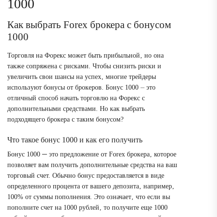
1000
Как выбрать Forex брокера с бонусом
1000
Торговля на Форекс может быть прибыльной‚ но она
также сопряжена с рисками. Чтобы снизить риски и
увеличить свои шансы на успех‚ многие трейдеры
используют бонусы от брокеров. Бонус 1000 ⏤ это
отличный способ начать торговлю на Форекс с
дополнительными средствами. Но как выбрать
подходящего брокера с таким бонусом?
Что такое бонус 1000 и как его получить
Бонус 1000 ─ это предложение от Forex брокера‚ которое
позволяет вам получить дополнительные средства на ваш
торговый счет. Обычно бонус предоставляется в виде
определенного процента от вашего депозита‚ например‚
100% от суммы пополнения. Это означает‚ что если вы
пополните счет на 1000 рублей‚ то получите еще 1000