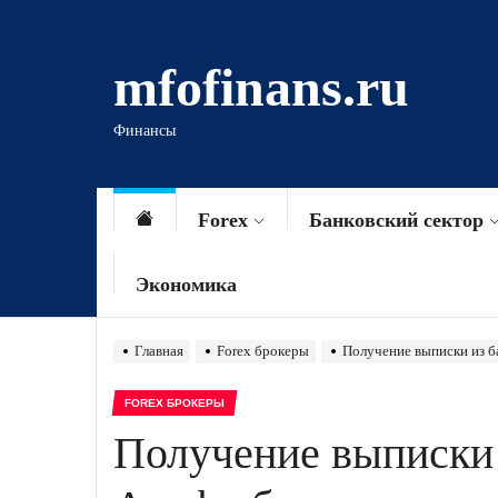
Перейти
к
mfofinans.ru
содержимому
Финансы
Forex
Банковский сектор
Экономика
Главная
Forex брокеры
Получение выписки из б
FOREX БРОКЕРЫ
Получение выписки 