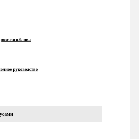
Промсвязьбанка
полное руководство
нусами