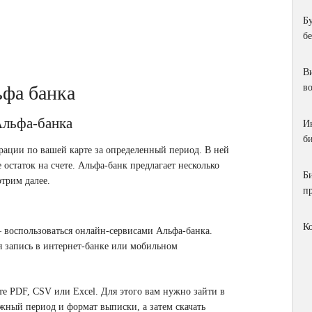
Б
б
Ви
ьфа банка
в
Альфа-банка
И
би
рации по вашей карте за определенный период. В ней
 остаток на счете. Альфа-банк предлагает несколько
Б
трим далее.
п
К
 воспользоваться онлайн-сервисами Альфа-банка.
ая запись в интернет-банке или мобильном
е PDF, CSV или Excel. Для этого вам нужно зайти в
жный период и формат выписки, а затем скачать