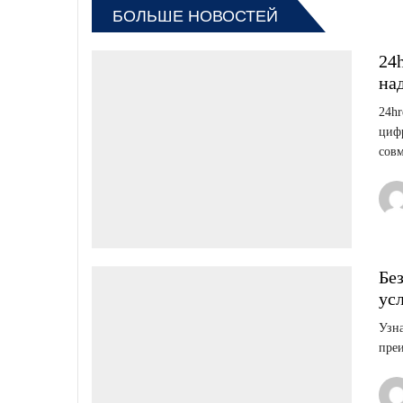
БОЛЬШЕ НОВОСТЕЙ
24
на
24hr
цифр
совм
Бе
усл
Узна
преи