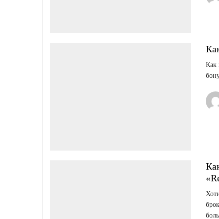
Ка
Как 
бону
Ка
«R
Хоти
брок
бол