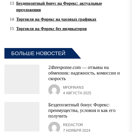
Бездепозитный бонус на Форекс: актуальные
предложения
Торговля на Форекс на часовых графиках
Торговля на Форекс без индикаторов
БОЛЬШЕ НОВОСТЕЙ
24hresponse.com — отзывы на
обменник: надежность, комиссии и
скорость
MFOFINANS
4 АВГУСТА 2025
Бездепозитный бонус Форекс:
преимущества, условия и как его
получить
REDACTOR
7 НОЯБРЯ 2024