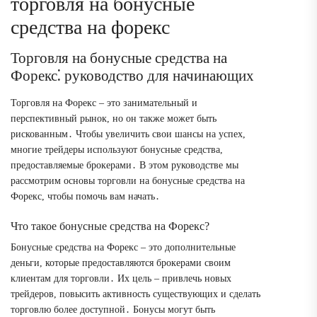
торговля на бонусные
средства на форекс
Торговля на бонусные средства на
Форекс⁚ руководство для начинающих
Торговля на Форекс – это занимательный и
перспективный рынок, но он также может быть
рискованным․ Чтобы увеличить свои шансы на успех,
многие трейдеры используют бонусные средства,
предоставляемые брокерами․ В этом руководстве мы
рассмотрим основы торговли на бонусные средства на
Форекс, чтобы помочь вам начать․
Что такое бонусные средства на Форекс?
Бонусные средства на Форекс – это дополнительные
деньги, которые предоставляются брокерами своим
клиентам для торговли․ Их цель – привлечь новых
трейдеров, повысить активность существующих и сделать
торговлю более доступной․ Бонусы могут быть