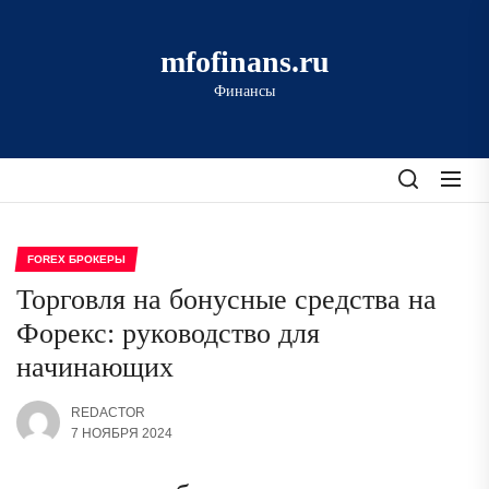
Перейти
к
mfofinans.ru
содержимому
Финансы
FOREX БРОКЕРЫ
Торговля на бонусные средства на
Форекс: руководство для
начинающих
REDACTOR
7 НОЯБРЯ 2024