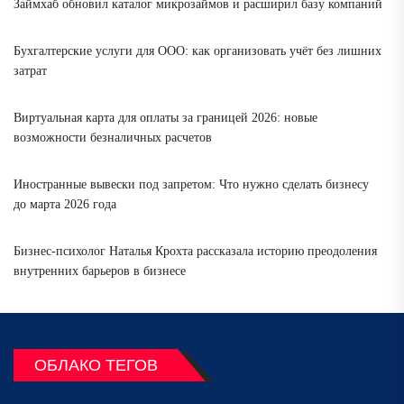
Займхаб обновил каталог микрозаймов и расширил базу компаний
Бухгалтерские услуги для ООО: как организовать учёт без лишних
затрат
Виртуальная карта для оплаты за границей 2026: новые
возможности безналичных расчетов
Иностранные вывески под запретом: Что нужно сделать бизнесу
до марта 2026 года
Бизнес-психолог Наталья Крохта рассказала историю преодоления
внутренних барьеров в бизнесе
ОБЛАКО ТЕГОВ