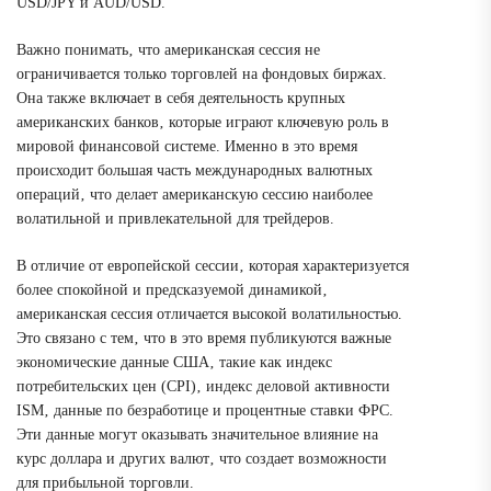
USD/JPY и AUD/USD.
Важно понимать‚ что американская сессия не
ограничивается только торговлей на фондовых биржах.
Она также включает в себя деятельность крупных
американских банков‚ которые играют ключевую роль в
мировой финансовой системе. Именно в это время
происходит большая часть международных валютных
операций‚ что делает американскую сессию наиболее
волатильной и привлекательной для трейдеров.
В отличие от европейской сессии‚ которая характеризуется
более спокойной и предсказуемой динамикой‚
американская сессия отличается высокой волатильностью.
Это связано с тем‚ что в это время публикуются важные
экономические данные США‚ такие как индекс
потребительских цен (CPI)‚ индекс деловой активности
ISM‚ данные по безработице и процентные ставки ФРС.
Эти данные могут оказывать значительное влияние на
курс доллара и других валют‚ что создает возможности
для прибыльной торговли.