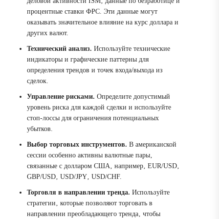
деловой активности ISM‚ данные по безработице и
процентные ставки ФРС. Эти данные могут
оказывать значительное влияние на курс доллара и
других валют.
Технический анализ.
Используйте технические
индикаторы и графические паттерны для
определения трендов и точек входа/выхода из
сделок.
Управление рисками.
Определите допустимый
уровень риска для каждой сделки и используйте
стоп-лоссы для ограничения потенциальных
убытков.
Выбор торговых инструментов.
В американской
сессии особенно активны валютные пары‚
связанные с долларом США‚ например‚ EUR/USD‚
GBP/USD‚ USD/JPY‚ USD/CHF.
Торговля в направлении тренда.
Используйте
стратегии‚ которые позволяют торговать в
направлении преобладающего тренда‚ чтобы