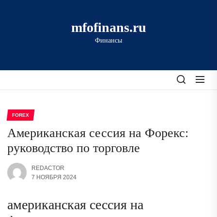
Перейти
к
mfofinans.ru
содержимому
Финансы
FOREX
Американская сессия на Форекс:
руководство по торговле
REDACTOR
7 НОЯБРЯ 2024
американская сессия на