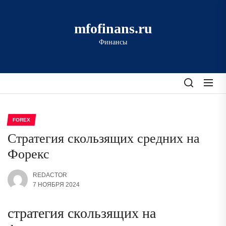
Перейти
к
mfofinans.ru
содержимому
Финансы
FOREX
Стратегия скользящих средних на
Форекс
REDACTOR
7 НОЯБРЯ 2024
стратегия скользящих на