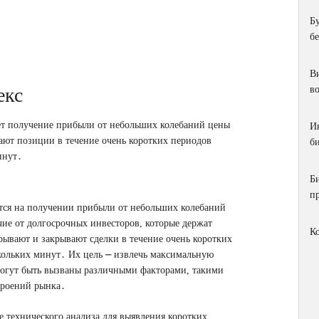
Б
б
Ви
екс
в
гает получение прибыли от небольших колебаний цены
И
ют позиции в течение очень коротких периодов
би
инут․
Б
п
ется на получении прибыли от небольших колебаний
ие от долгосрочных инвесторов, которые держат
К
рывают и закрывают сделки в течение очень коротких
скольких минут․ Их цель ⎼ извлечь максимальную
могут быть вызваны различными факторами, такими
троений рынка․
 технического анализа для выявления коротких