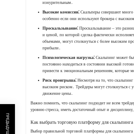
изнурительным․
Высокие комиссии⁚
Скальперы совершают много 
особенно если они используют брокера с высоки
Проскальзывание⁚
Проскальзывание – это разни
и ценой, по которой сделка фактически исполняе
объемами, могут столкнуться с более высоким пр
прибыли․
Психологическая нагрузка⁚
Скальпинг может быт
постоянно находиться в состоянии высокой гото
привести к эмоциональным решениям, которые м
Риск проигрыша⁚
Несмотря на то, что скальпин
высоким риском․ Трейдеры могут столкнуться с у
движение цены․
Важно помнить, что скальпинг подходит не всем трейд
уровню стресса, иметь достаточный опыт и дисциплину,
Как выбрать торговую платформу для скальпинга
Выбор правильной торговой платформы для скальпинга 