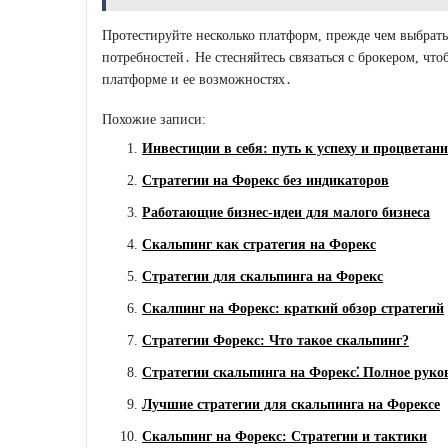
Протестируйте несколько платформ, прежде чем выбрать 
потребностей․ Не стесняйтесь связаться с брокером, ч
платформе и ее возможностях․
Похожие записи:
Инвестиции в себя: путь к успеху и процветан
Стратегии на Форекс без индикаторов
Работающие бизнес-идеи для малого бизнеса
Скальпинг как стратегия на Форекс
Стратегии для скальпинга на Форекс
Скалпинг на Форекс: краткий обзор стратегий
Стратегии Форекс: Что такое скальпинг?
Стратегии скальпинга на Форекс⁚ Полное руко
Лучшие стратегии для скальпинга на Форексе
Скальпинг на Форекс: Стратегии и тактики