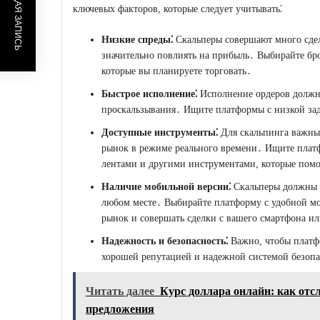
ПРЕДЫДУЩАЯ ЗАПИСЬ
ключевых факторов, которые следует учитывать⁚
Низкие спреды⁚
Скальперы совершают много сдел
значительно повлиять на прибыль․ Выбирайте бр
которые вы планируете торговать․
Быстрое исполнение⁚
Исполнение ордеров должн
проскальзывания․ Ищите платформы с низкой за
Доступные инструменты⁚
Для скальпинга важны
рынок в режиме реального времени․ Ищите плат
лентами и другими инструментами, которые пом
Наличие мобильной версии⁚
Скальперы должны и
любом месте․ Выбирайте платформу с удобной мо
рынок и совершать сделки с вашего смартфона и
Надежность и безопасность⁚
Важно, чтобы платф
хорошей репутацией и надежной системой безопа
Читать далее
Курс доллара онлайн: как отс
предложения