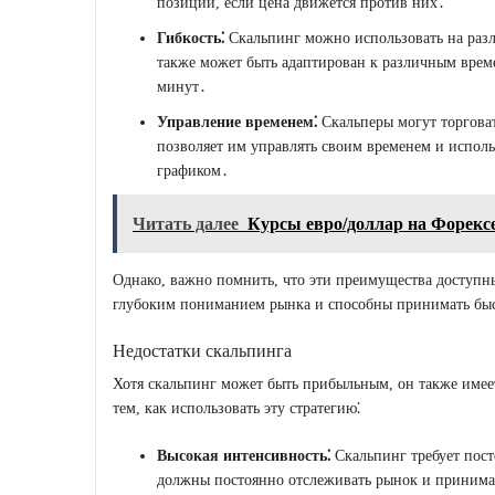
позиций, если цена движется против них․
Гибкость⁚
Скальпинг можно использовать на разл
также может быть адаптирован к различным врем
минут․
Управление временем⁚
Скальперы могут торговат
позволяет им управлять своим временем и исполь
графиком․
Читать далее
Курсы евро/доллар на Форекс
Однако, важно помнить, что эти преимущества доступн
глубоким пониманием рынка и способны принимать бы
Недостатки скальпинга
Хотя скальпинг может быть прибыльным, он также имеет
тем, как использовать эту стратегию⁚
Высокая интенсивность⁚
Скальпинг требует пос
должны постоянно отслеживать рынок и принимат