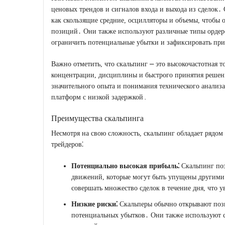
ценовых трендов и сигналов входа и выхода из сделок․ 
как скользящие средние, осцилляторы и объемы, чтобы 
позиций․ Они также используют различные типы ордеров
ограничить потенциальные убытки и зафиксировать пр
Важно отметить, что скальпинг ⎼ это высокочастотная то
концентрации, дисциплины и быстрого принятия решени
значительного опыта и понимания технического анализа
платформ с низкой задержкой․
Преимущества скальпинга
Несмотря на свою сложность, скальпинг обладает рядо
трейдеров⁚
Потенциально высокая прибыль⁚
Скальпинг поз
движений, которые могут быть упущены другими 
совершать множество сделок в течение дня, что 
Низкие риски⁚
Скальперы обычно открывают пози
потенциальных убытков․ Они также используют ст