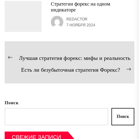
Стратегии форекс на одном
индикаторе
REDACTOR
7 НОЯБРЯ 2024
Навигация
Лучшая стратегия форекс: мифы и реальность
Предыдущая
по
Есть ли безубыточная стратегия Форекс?
запись:
записям
Сл
зап
Поиск
Поиск
СВЕЖИЕ ЗАПИСИ