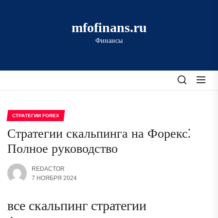
Перейти
к
mfofinans.ru
содержимому
Финансы
СТРАТЕГИИ FOREX
Стратегии скальпинга на Форекс⁚
Полное руководство
REDACTOR
7 НОЯБРЯ 2024
все скальпинг стратегии