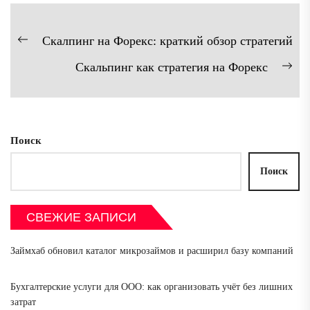
Навигация
Скалпинг на Форекс: краткий обзор стратегий
Предыдущая
по
Скальпинг как стратегия на Форекс
запись:
записям
Сл
зап
Поиск
Поиск
СВЕЖИЕ ЗАПИСИ
Займхаб обновил каталог микрозаймов и расширил базу компаний
Бухгалтерские услуги для ООО: как организовать учёт без лишних
затрат