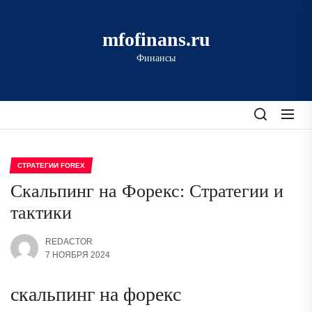
Перейти
к
mfofinans.ru
содержимому
Финансы
СТРАТЕГИИ FOREX
Скальпинг на Форекс: Стратегии и
тактики
REDACTOR
7 НОЯБРЯ 2024
скальпинг на форекс