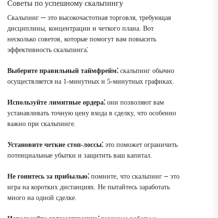
Советы по успешному скальпингу
Скальпинг ─ это высокочастотная торговля, требующая
дисциплины, концентрации и четкого плана. Вот
несколько советов, которые помогут вам повысить
эффективность скальпинга⁚
Выберите правильный таймфрейм⁚
скальпинг обычно
осуществляется на 1-минутных и 5-минутных графиках.
Используйте лимитные ордера⁚
они позволяют вам
устанавливать точную цену входа в сделку, что особенно
важно при скальпинге.
Установите четкие стоп-лоссы⁚
это поможет ограничить
потенциальные убытки и защитить ваш капитал.
Не гонитесь за прибылью⁚
помните, что скальпинг ౼ это
игра на коротких дистанциях. Не пытайтесь заработать
много на одной сделке.