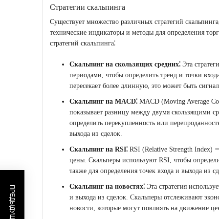
Стратегии скальпинга
Существует множество различных стратегий скальпинга,
технические индикаторы и методы для определения тор
стратегий скальпинга⁚
Скальпинг на скользящих средних⁚
Эта стратеги
периодами, чтобы определить тренд и точки входа
пересекает более длинную, это может быть сигна
Скальпинг на MACD⁚
MACD (Moving Average Con
показывает разницу между двумя скользящими с
определить перекупленность или перепроданность
выхода из сделок.
Скальпинг на RSI⁚
RSI (Relative Strength Index)
цены. Скальперы используют RSI, чтобы определи
также для определения точек входа и выхода из сд
Скальпинг на новостях⁚
Эта стратегия используе
и выхода из сделок. Скальперы отслеживают экон
новости, которые могут повлиять на движение ц