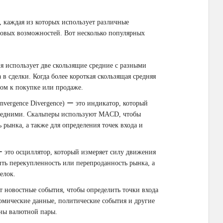
 каждая из которых использует различные
говых возможностей. Вот несколько популярных
я использует две скользящие средние с разными
 в сделки. Когда более короткая скользящая средняя
лом к покупке или продаже.
vergence Divergence) ー это индикатор, который
редними. Скальперы используют MACD, чтобы
 рынка, а также для определения точек входа и
 ー это осциллятор, который измеряет силу движения
ть перекупленность или перепроданность рынка, а
елок.
т новостные события, чтобы определить точки входа
омические данные, политические события и другие
ены валютной пары.