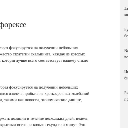
З
к
 форексе
Б
б
оторая фокусируется на получении небольших
Ви
ество стратегий скальпинга, каждая из которых
в
, которая лучше всего соответствует вашему стилю
И
би
оторая фокусируется на получении небольших
Б
мятся извлечь прибыль из краткосрочных колебаний
п
и, такими как новости, экономические данные,
ржать позиции в течение нескольких дней, недель
крытыми всего несколько секунд или минут. Это