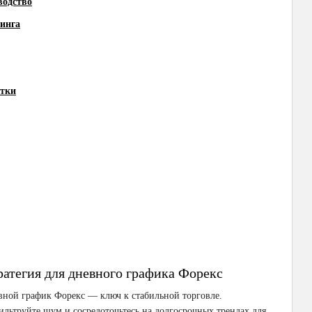
водство
пинга
атки
ратегия для дневного графика Форекс
ной график Форекс — ключ к стабильной торговле.
льтруйте шум и сосредоточьтесь на долгосрочных трендах для