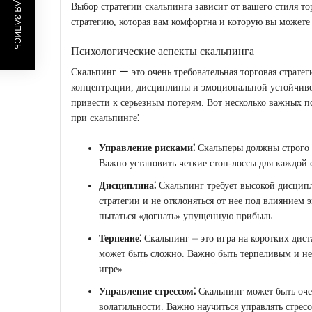
ПРЕДЫДУЩАЯ ЗАПИСЬ
Выбор стратегии скальпинга зависит от вашего стиля т
стратегию, которая вам комфортна и которую вы можете
Психологические аспекты скальпинга
Скальпинг ー это очень требовательная торговая стратеги
концентрации, дисциплины и эмоциональной устойчив
привести к серьезным потерям. Вот несколько важных п
при скальпинге⁚
Управление рисками⁚
Скальперы должны строго 
Важно установить четкие стоп-лоссы для каждой 
Дисциплина⁚
Скальпинг требует высокой дисципл
стратегии и не отклоняться от нее под влиянием
пытаться «догнать» упущенную прибыль.
Терпение⁚
Скальпинг ⏤ это игра на коротких дис
может быть сложно. Важно быть терпеливым и не 
игре».
Управление стрессом⁚
Скальпинг может быть оче
волатильности. Важно научиться управлять стре