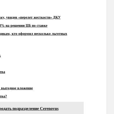
ку, увидев «перелет жесткости» ДКУ
13% на решении ЦБ по ставке
щикам, кто оформил несколько льготных
к
тва
ь выгодное вложение
тва?
родать подразделение Cerenovus