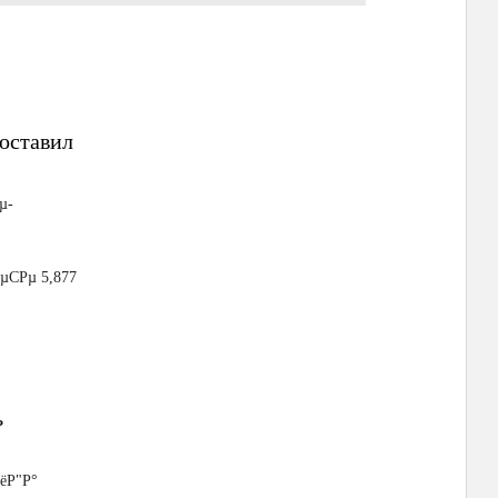
оставил
µ-
µСРµ 5,877
ь
РёР"Р°