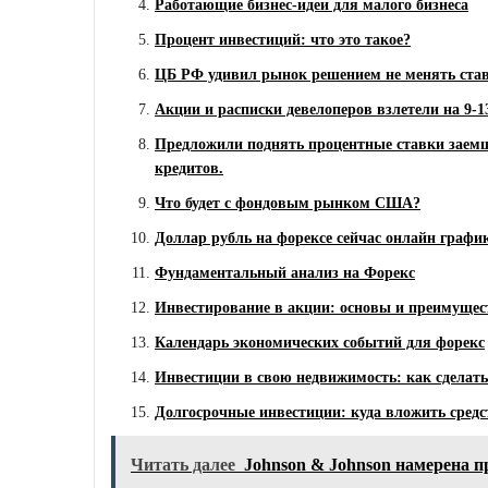
Работающие бизнес-идеи для малого бизнеса
Процент инвестиций: что это такое?
ЦБ РФ удивил рынок решением не менять став
Акции и расписки девелоперов взлетели на 9-
Предложили поднять процентные ставки заем
кредитов.
Что будет с фондовым рынком США?
Доллар рубль на форексе сейчас онлайн графи
Фундаментальный анализ на Форекс
Инвестирование в акции: основы и преимущес
Календарь экономических событий для форекс
Инвестиции в свою недвижимость: как сделат
Долгосрочные инвестиции: куда вложить средс
Читать далее
Johnson & Johnson намерена п