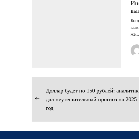
Ин
вы
Когд
глав
же..
Навигация
Доллар будет по 150 рублей: аналитик
по
дал неутешительный прогноз на 2025
Предыдущая
год
записям
запись: