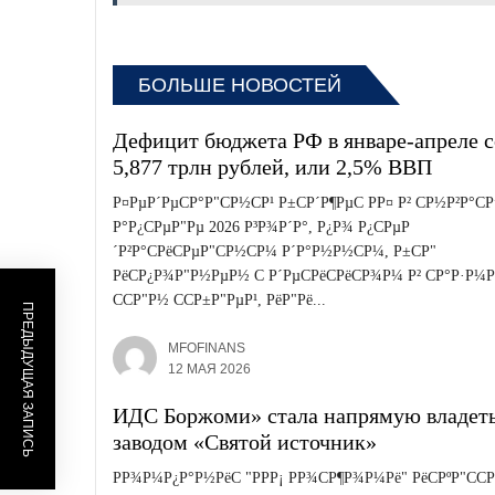
БОЛЬШЕ НОВОСТЕЙ
Дефицит бюджета РФ в январе-апреле с
5,877 трлн рублей, или 2,5% ВВП
Р¤РµР´РµСР°Р"СР½СР¹ Р±СР´Р¶РµС РР¤ Р² СР½Р²Р°СР
Р°Р¿СРµР"Рµ 2026 Р³Р¾Р´Р°, Р¿Р¾ Р¿СРµР
´Р²Р°СРёСРµР"СР½СР¼ Р´Р°Р½Р½СР¼, Р±СР"
РёСР¿Р¾Р"Р½РµР½ С Р´РµСРёСРёСР¾Р¼ Р² СР°Р·Р¼Р
ССР"Р½ ССР±Р"РµР¹, РёР"Рё...
ПРЕДЫДУЩАЯ ЗАПИСЬ
MFOFINANS
12 МАЯ 2026
ИДС Боржоми» стала напрямую владет
заводом «Святой источник»
РР¾Р¼Р¿Р°Р½РёС "РРР¡ РР¾СР¶Р¾Р¼Рё" РёСРºР"СС