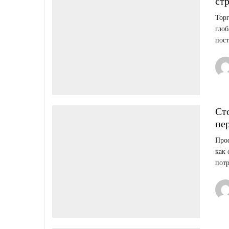
ст
Торг
глоб
пос
Ст
пе
Проф
как 
потр