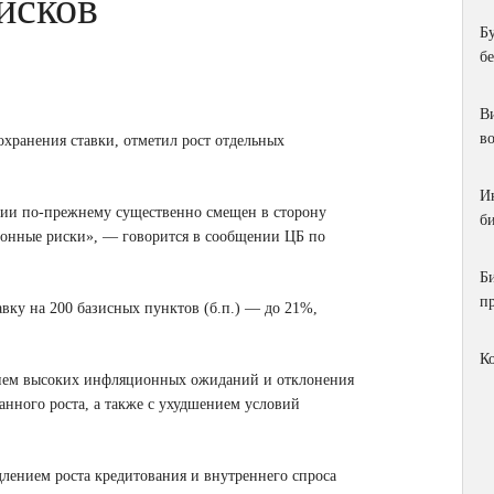
исков
Б
б
Ви
в
хранения ставки, отметил рост отдельных
И
ции по-прежнему существенно смещен в сторону
би
онные риски», — говорится в сообщении ЦБ по
Б
п
авку на 200 базисных пунктов (б.п.) — до 21%,
К
ием высоких инфляционных ожиданий и отклонения
анного роста, а также с ухудшением условий
лением роста кредитования и внутреннего спроса