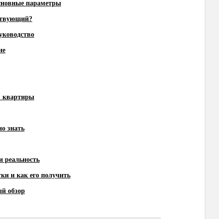
основные параметры
йствующий?
уководство
ие
м квартиры
но знать
и реальность
тки и как его получить
й обзор