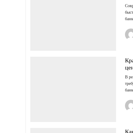
Сов
быст
банк
Кр
це
В ре
треб
банк
Ка