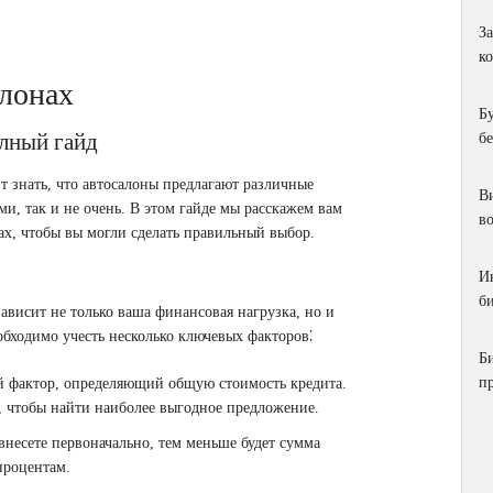
З
к
алонах
Б
олный гайд
б
т знать, что автосалоны предлагают различные
Ви
и, так и не очень. В этом гайде мы расскажем вам
в
ах, чтобы вы могли сделать правильный выбор.
И
би
 зависит не только ваша финансовая нагрузка, но и
бходимо учесть несколько ключевых факторов⁚
Б
п
й фактор, определяющий общую стоимость кредита.
, чтобы найти наиболее выгодное предложение.
 внесете первоначально, тем меньше будет сумма
процентам.