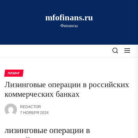
Перейти
к
mfofinans.ru
содержимому
Финансы
ЛИЗИНГ
Лизинговые операции в российских
коммерческих банках
REDACTOR
7 НОЯБРЯ 2024
лизинговые операции в