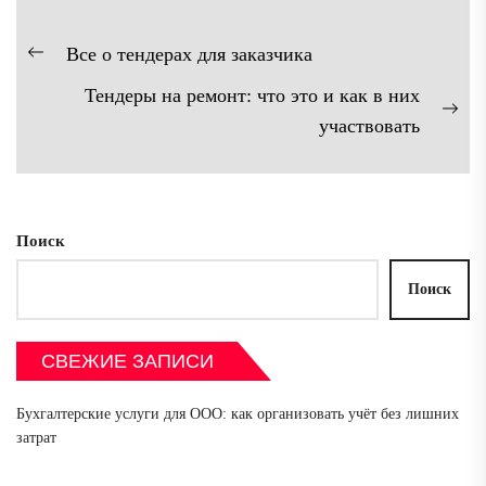
Навигация
Все о тендерах для заказчика
Предыдущая
по
Тендеры на ремонт: что это и как в них
запись:
записям
Сл
участвовать
зап
Поиск
Поиск
СВЕЖИЕ ЗАПИСИ
Бухгалтерские услуги для ООО: как организовать учёт без лишних
затрат