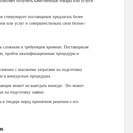
озволяет получить качественные товары или услуги
ре стимулирует поставщиков предлагать более
ров или услуг и совершенствовать свои бизнес-
ыть сложным и требующим времени. Поставщикам
ию, пройти квалификационные процедуры и
 связано с высокими затратами на подготовку
ие в конкурсных процедурах.
тавщик может не выиграть конкурс. Это может
ых на подготовку заявки.
а в тендере перед принятием решения о его
ию