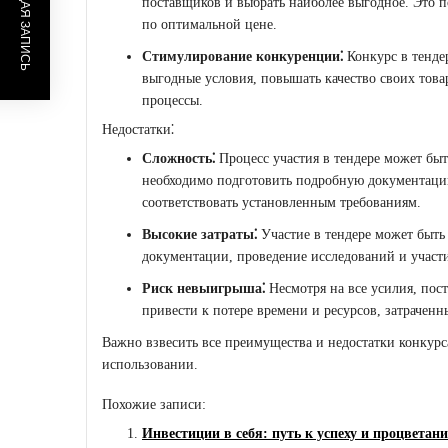
ПРЕДЫДУЩАЯ ЗАПИСЬ
поставщиков и выбрать наиболее выгодное. Это п
по оптимальной цене.
Стимулирование конкуренции⁚
Конкурс в тенде
выгодные условия, повышать качество своих това
процессы.
Недостатки⁚
Сложность⁚
Процесс участия в тендере может б
необходимо подготовить подробную документац
соответствовать установленным требованиям.
Высокие затраты⁚
Участие в тендере может быть
документации, проведение исследований и участ
Риск невыигрыша⁚
Несмотря на все усилия, пос
привести к потере времени и ресурсов, затраченн
Важно взвесить все преимущества и недостатки конкурс
использовании.
Похожие записи:
Инвестиции в себя: путь к успеху и процветан