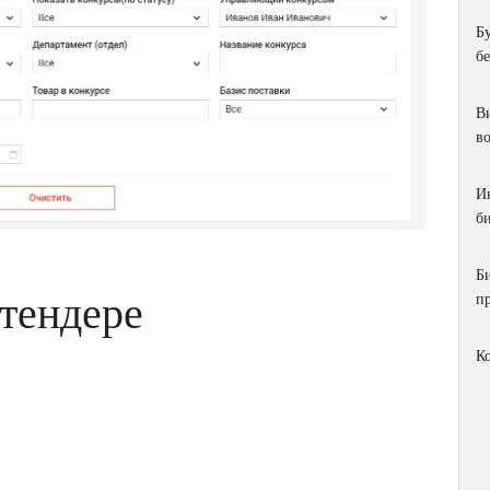
Б
б
Ви
в
И
би
Б
 тендере
п
К