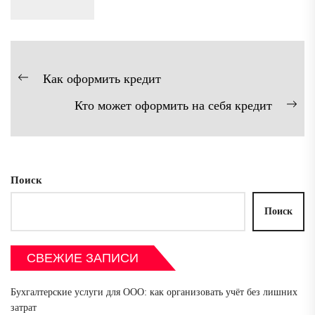
Навигация
Как оформить кредит
Предыдущая
по
Кто может оформить на себя кредит
запись:
записям
Сл
зап
Поиск
Поиск
СВЕЖИЕ ЗАПИСИ
Бухгалтерские услуги для ООО: как организовать учёт без лишних
затрат