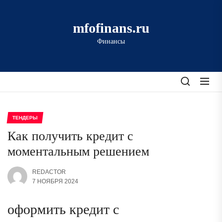
Перейти
к
mfofinans.ru
содержимому
Финансы
ТЕНДЕРЫ
Как получить кредит с
моментальным решением
REDACTOR
7 НОЯБРЯ 2024
оформить кредит с