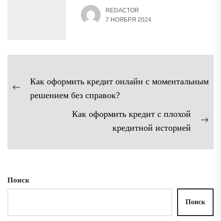
REDACTOR
7 НОЯБРЯ 2024
Навигация
Как оформить кредит онлайн с моментальным
по
Предыдущая
решением без справок?
записям
запись:
Как оформить кредит с плохой
Сл
кредитной историей
зап
Поиск
Поиск