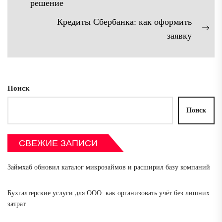
по
Предыдущая
решение
записям
запись:
Кредиты Сбербанка: как оформить
Сл
заявку
зап
Поиск
Поиск
СВЕЖИЕ ЗАПИСИ
Займхаб обновил каталог микрозаймов и расширил базу компаний
Бухгалтерские услуги для ООО: как организовать учёт без лишних
затрат