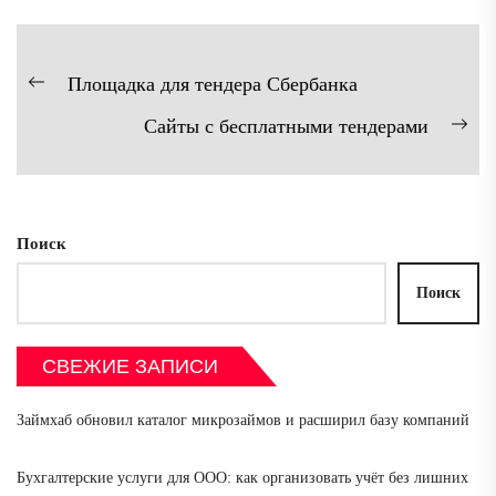
Навигация
Площадка для тендера Сбербанка
Предыдущая
по
Сайты с бесплатными тендерами
запись:
записям
Сл
зап
Поиск
Поиск
СВЕЖИЕ ЗАПИСИ
Займхаб обновил каталог микрозаймов и расширил базу компаний
Бухгалтерские услуги для ООО: как организовать учёт без лишних